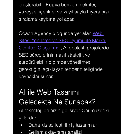
oluşturabilir. Kopya benzeri metinler, 
yüzeysel içerikler ve zayıf sayfa hiyerarşisi 
sıralama kaybına yol açar.
Coach Agency blogunda yer alan 
Web 
Sitesi Yenileme ve SEO Uyumu ile Marka 
Otoritesi Oluşturma
 , AI destekli projelerde 
SEO süreçlerinin nasıl stratejik ve 
sürdürülebilir biçimde yönetilmesi 
gerektiğini açıklayan rehber niteliğinde 
kaynaklar sunar.
AI ile Web Tasarımı 
Gelecekte Ne Sunacak?
AI teknolojileri hızla gelişiyor. Önümüzdeki 
yıllarda:
Daha kişiselleştirilmiş tasarımlar
Gelişmiş davranış analizi