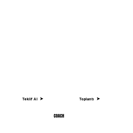
Çerez Politikası
İletişim
Yenişehir Mah. Osmanlı Blv. Aeropark 11/A
Pendik/ İSTANBUL
info@coachagency.com.tr
+90 (216) 222 0747
Teklif Al
Toplantı
© 2026 by Coach Agency Media Production and Digital
COACH
AGENCY
Marketing Inc. Made with