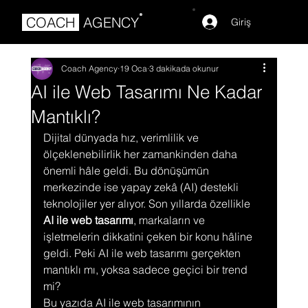
®
COACH
AGENCY
Giriş
Coach Agency
19 Oca
3 dakikada okunur
AI ile Web Tasarımı Ne Kadar
Mantıklı?
Dijital dünyada hız, verimlilik ve 
ölçeklenebilirlik her zamankinden daha 
önemli hâle geldi. Bu dönüşümün 
merkezinde ise yapay zekâ (AI) destekli 
teknolojiler yer alıyor. Son yıllarda özellikle 
AI ile web tasarımı
, markaların ve 
işletmelerin dikkatini çeken bir konu hâline 
geldi. Peki AI ile web tasarımı gerçekten 
mantıklı mı, yoksa sadece geçici bir trend 
mi?
Bu yazıda AI ile web tasarımının 