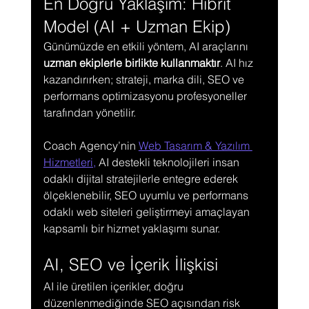
En Doğru Yaklaşım: Hibrit 
Model (AI + Uzman Ekip)
Günümüzde en etkili yöntem, AI araçlarını 
uzman ekiplerle birlikte kullanmaktır
. AI hız 
kazandırırken; strateji, marka dili, SEO ve 
performans optimizasyonu profesyoneller 
tarafından yönetilir.
Coach Agency’nin 
Web Tasarım & Yazılım 
Hizmetleri,
 AI destekli teknolojileri insan 
odaklı dijital stratejilerle entegre ederek 
ölçeklenebilir, SEO uyumlu ve performans 
odaklı web siteleri geliştirmeyi amaçlayan 
kapsamlı bir hizmet yaklaşımı sunar.
AI, SEO ve İçerik İlişkisi
AI ile üretilen içerikler, doğru 
düzenlenmediğinde SEO açısından risk 