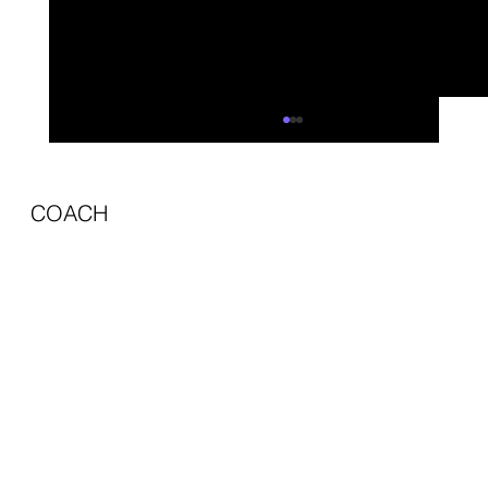
®
COACH
AGENCY
CRM Entegrasyonu Dijital Pazarlama
Gizlilik & KVKK
Performansını Nasıl Güçlendirir?
KVKK Aydınlatma Metni
Hizmet Sözleşmesi
Gizlilik Politikası
Teslimat ve İade Politikası