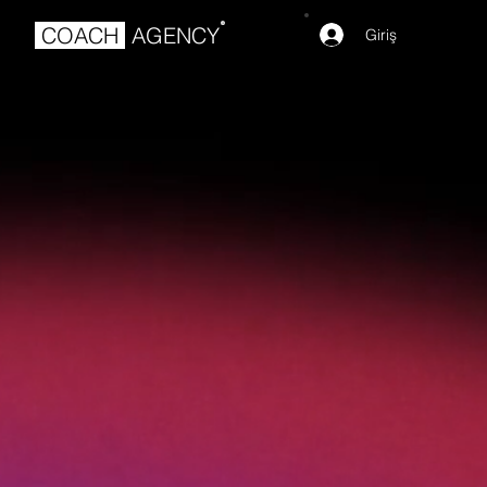
®
COACH
AGENCY
Giriş