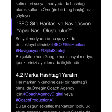
kelimeleri sosyal medyada da hashtag 
olarak kullanın.Örneğin bir blog başlığınız 
şöyleyse:
“SEO Site Haritası ve Navigasyon 
Yapısı Nasıl Oluşturulur?”
Sosyal medyada bunu şu şekilde 
destekleyebilirsiniz:
#SEO
#SiteHaritası
#Navigasyon
#DijitalStrateji
Bu şekilde hem Google hem sosyal medya, 
içeriklerinizi aynı temada ilişkilendirir.
4.2 Marka Hashtag’i Yaratın
Her markanın kendine özel bir hashtag’i 
olmalıdır.Örneğin Coach Agency 
için:
#CoachAgencyDigital
 veya 
#CoachProductionAI
Bu tür özgün etiketler, markanızın topluluk 
oluşturmasına yardımcı olur ve Google’da 