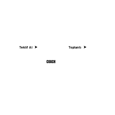
Teklif Al
Toplantı
© 2026 by Coach Agency Media Production and Digital
COACH
AGENCY
Marketing Inc. Made with