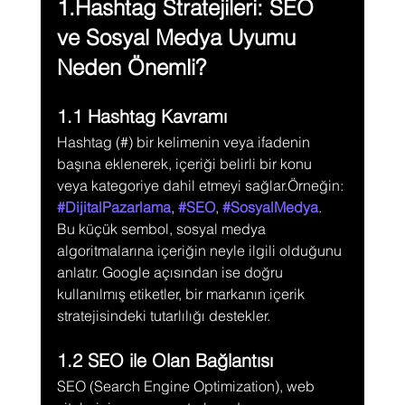
1.Hashtag Stratejileri: SEO 
ve Sosyal Medya Uyumu 
Neden Önemli?
1.1 Hashtag Kavramı
Hashtag (#) bir kelimenin veya ifadenin 
başına eklenerek, içeriği belirli bir konu 
veya kategoriye dahil etmeyi sağlar.Örneğin: 
#DijitalPazarlama
, 
#SEO
, 
#SosyalMedya
.
Bu küçük sembol, sosyal medya 
algoritmalarına içeriğin neyle ilgili olduğunu 
anlatır. Google açısından ise doğru 
kullanılmış etiketler, bir markanın içerik 
stratejisindeki tutarlılığı destekler.
1.2 SEO ile Olan Bağlantısı
SEO (Search Engine Optimization), web 