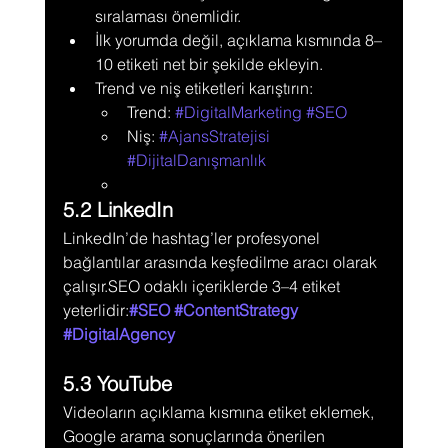
sıralaması önemlidir.
İlk yorumda değil, açıklama kısmında 8–
10 etiketi net bir şekilde ekleyin.
Trend ve niş etiketleri karıştırın:
Trend: 
#DigitalMarketing
#SEO
Niş: 
#AjansStratejisi
#DijitalDanışmanlık
5.2 LinkedIn
LinkedIn’de hashtag’ler profesyonel 
bağlantılar arasında keşfedilme aracı olarak 
çalışır.SEO odaklı içeriklerde 3–4 etiket 
yeterlidir:
#SEO
#ContentStrategy
#DigitalAgency
5.3 YouTube
Videoların açıklama kısmına etiket eklemek, 
Google arama sonuçlarında önerilen 